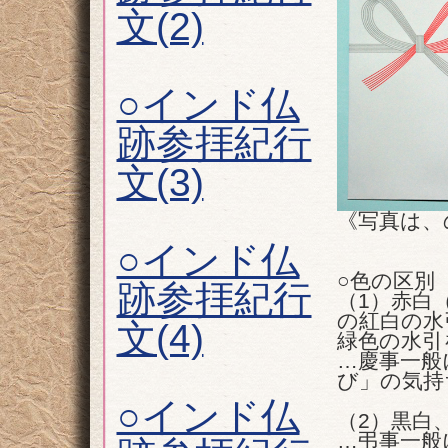
文(2)
○インド仏
跡参拝紀行
文(3)
《写真は、
○インド仏
○色の区別
跡参拝紀行
（1）赤白
の紅白の水
文(4)
緑色の水引
…慶事一般
び」の気持
○インド仏
（2）黒白
…弔事一般