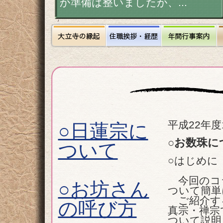
か準備は整いましたが、...
平成22年
○日蓮宗に
○お数珠に
ついて
○はじめに
今回のコ
○お坊さん
ついて簡単
ご紹介する
の呼び方
真宗・禅宗
ついて説明