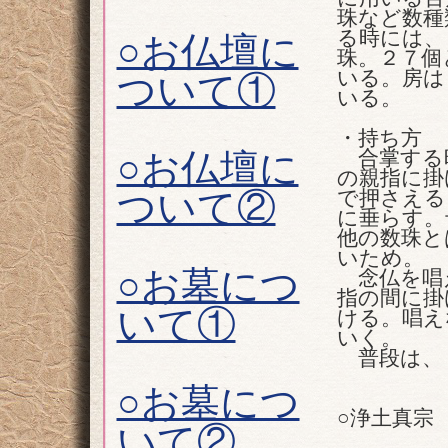
珠など数種
る時には、
○お仏壇に
珠。２７個
いる。房は
ついて①
いる。
・持ち方
合掌する時
○お仏壇に
の親指に掛
ついて②
で押さえる
に垂らす。
他の数珠と
いため。
○お墓につ
念仏を唱え
指の間に掛
いて①
ける。唱え
いく。
普段は、
○お墓につ
○浄土真宗
いて②