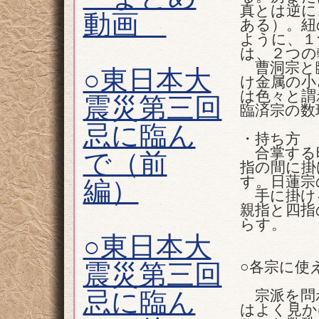
真とは逆に
動画
ある）。紐
ように、１
は、２つの
曹洞宗と臨
○東日本大
け金属の小
は色々と謂
震災第三回
臨済宗の数
忌に臨ん
・持ち方
合掌する時
で（前
指の間に掛
す。日蓮宗
編）
手に掛け
親指と四指
らす。
○東日本大
○各宗に使
震災第三回
忌に臨ん
宗派を問
はよく見か