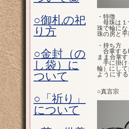
・特徴
○御札の祀
母珠は１
珠で輪にな
り方
珠の房と平
・持ち方
○金封（の
合掌する
まま合掌す
し袋）に
手に掛ける
輪）にして
ついて
ようにする
○真言宗
○「祈り」
について