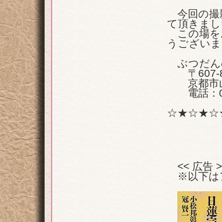
今回の撮影
て頂きまし
この場を
うございま
ぶつだん
〒607-8
京都市山科
電話：075
☆★☆★☆
<< 広告 >
※以下は