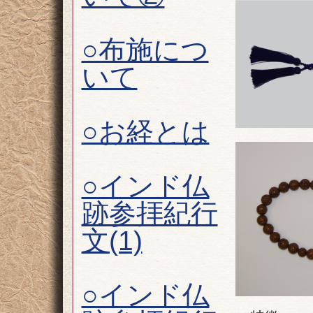
○布施につ
いて
○お経とは
○インド仏
跡参拝紀行
文(1)
○インド仏