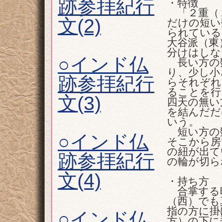
跡参拝紀行
・特徴
「２重（２
文(2)
だけの短い
られている
大谷派（東
分けはしな
○インド仏
長い方の
り、少し小
跡参拝紀行
らそれぞれ
ることを行
文(3)
四天の無い
を結んだだ
いう。
短い方の
○インド仏
そこから房
の紐が出て
跡参拝紀行
の輪が切ら
文(4)
・持ち方
合掌する時
（西）でも
指の方に掛
○インド仏
方）の下に