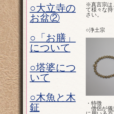
※真言宗は
○大立寺の
て様々な持
さい。
お盆②
○浄土宗
○「お膳」
について
○塔婆につ
いて
○木魚と木
・特徴
鉦
僧侶が儀
に用いる百