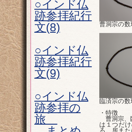
○インド仏
跡参拝紀行
曹洞宗の数
文(8)
○インド仏
跡参拝紀行
文(9)
○インド仏
臨済宗の数
跡参拝の
・特徴
旅
曹洞宗、臨
は１つだけ
まとめ
る。房また