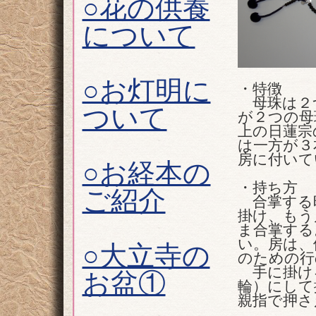
○花の供養
について
○お灯明に
・特徴
母珠は２
ついて
が２つの母
上の日蓮宗
は一方が３
房に付いて
○お経本の
・持ち方
ご紹介
合掌する
掛け、もう
ま合掌する
い。房は、
○大立寺の
のための行
手に掛ける
お盆①
輪）にして
親指で押さ