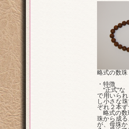
略式の数珠
・特徴
"正式"な
で用いられ
し小さな珠
ぞれ２本ず
略式の数珠
珠から成る
が、母珠か