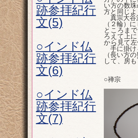
い方の数珠
跡参拝紀行
方と同じよ
真宗大谷派
文(5)
（２輪）に
ところまで
ろえて上に
から見て左
○インド仏
手に掛け
（長い方の
跡参拝紀行
して、房も
文(6)
○禅宗
○インド仏
跡参拝紀行
文(7)