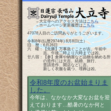
→大立寺へのアクセス方法は
こちら
→ホームページ更新履歴は
こちら
47078人目のご訪問ありがとうございます。
令和8年(仏暦2974年) 8月8日(土）
旧 暦：6月26日
六 曜：【先勝】万事急ぐことが吉。午前中
吉。午後二時より六時までは凶。
廿八宿：【参】倉庫や納屋など品物を納める所
の造作には大吉。結婚、旅行、
普請造作、開店などに吉。
新しく衣服を裁つ、埋葬は凶。
令和8年度のお盆始まりま
した。
今年は、なかなか大変なお盆を迎
えております…酷暑のなか何と