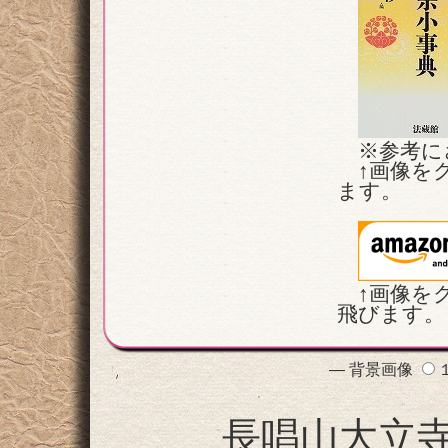
※参考に
↑画像を
ます。
↑画像を
飛びます。
— 背景画像
長唱山大立