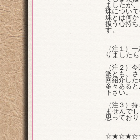
ましたが、
珠について
珠とは何か
扱う心持ち
す。
（注１）一
りましたら
（注２）今
派とも、さ
回紹介した
多々あると
下さい。
（注３）持
ませんでし
思っており
☆★☆★☆