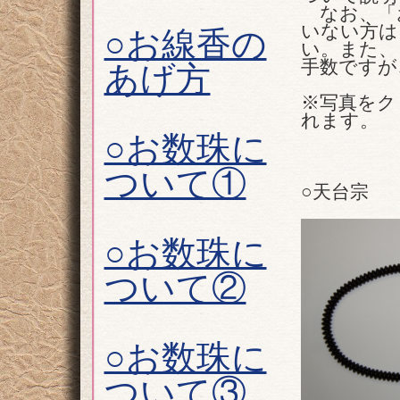
なお、「
いない方は
○お線香の
い。また、
手数ですが
あげ方
※写真をク
れます。
○お数珠に
ついて①
○天台宗
○お数珠に
ついて②
○お数珠に
ついて③