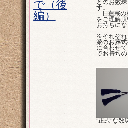
で（後
とのお数珠
す。
編）
日蓮宗の檀
をご理解頂
お持ちにな
※それぞれ
派のお葬式
に合わせて
でお持ちの
"正式"な数