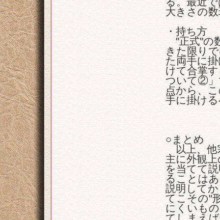
る。最近で
大きさの数
・持ち方
"正式"の
きた限りで
た両手に掛
けて合掌す
ついて②」
点から、こ
手に掛ける
○まとめ
以上、他
主に外観上
を当てて説
ることはあ
説明してか
てこその"形
にくいもの
てしまえば