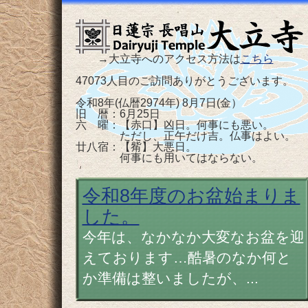
→大立寺へのアクセス方法は
こちら
47073人目のご訪問ありがとうございます。
令和8年(仏暦2974年) 8月7日(金）
旧 暦：6月25日
六 曜：【赤口】凶日。何事にも悪い。
ただし、正午だけ吉。仏事はよい。
廿八宿：【觜】大悪日。
何事にも用いてはならない。
令和8年度のお盆始まりま
した。
今年は、なかなか大変なお盆を迎
えております…酷暑のなか何と
か準備は整いましたが、...