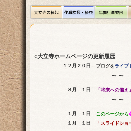
○大立寺ホームページの更新履歴
１２月２０日
ブログを
ライブ
～～ 
８月 １日
「将来への備え
～～ 
１月 １日
このページから
１月 １日
「スライドショ