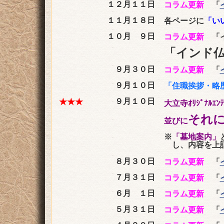
１２月１１日
コラム更新
「
１１月１８日
各ページに
「い
１０月 ９日
コラム更新
「イ
「インド
９月３０日
コラム更新
「
９月１０日
「住職挨拶・略
９月１０日
★★★
大立寺ｵﾘｼﾞﾅﾙｴﾝﾃﾞ
それ
並びに
※
「墓地案内」
し、内容を上
８月３０日
コラム更新
「
７月３１日
コラム更新
「
６月 １日
コラム更新
「
５月３１日
コラム更新
「